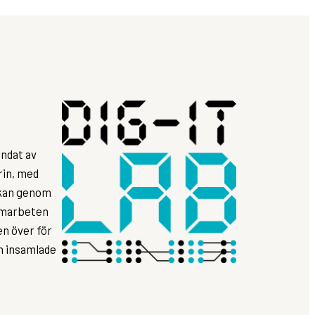
ndat av
rin, med
rkan genom
samarbeten
n över för
ån insamlade