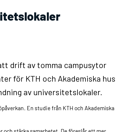
itetslokaler
tsatt drift av tomma campusytor
nter för KTH och Akademiska hus
dning av universitetslokaler.
ljöpåverkan. En studie från KTH och Akademiska
or och stärka samarbetet. De föreslår ett mer