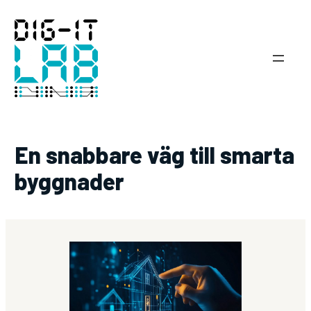
Hoppa
till
innehåll
En snabbare väg till smarta
byggnader