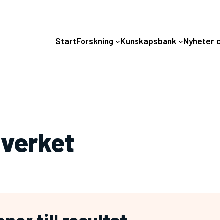
Start
Forskning
Kunskapsbank
Nyheter 
mverket
ner till resultat