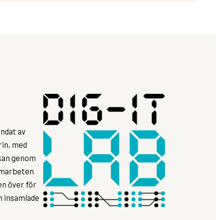
ndat av
rin, med
rkan genom
samarbeten
n över för
ån insamlade